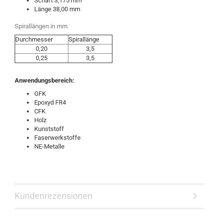
Schaft 3,175 mm
Länge 38,00 mm
Spirallängen in mm
Durchmesser
Spirallänge
0,20
3,5
0,25
3,5
Anwendungsbereich:
GFK
Epoxyd FR4
CFK
Holz
Kunststoff
Faserwerkstoffe
NE-Metalle
Kundenrezensionen