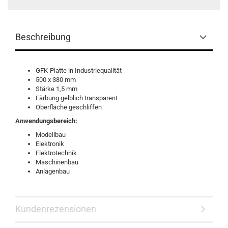
Beschreibung
GFK-Platte in Industriequalität
500 x 380 mm
Stärke 1,5 mm
Färbung gelblich transparent
Oberfläche geschliffen
Anwendungsbereich:
Modellbau
Elektronik
Elektrotechnik
Maschinenbau
Anlagenbau
Kundenrezensionen