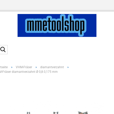
Suche...
»
»
»
tseite
VHM-Fräser
diamantverzahnt
-Fräser diamantverzahnt Ø 0,8-3,175 mm