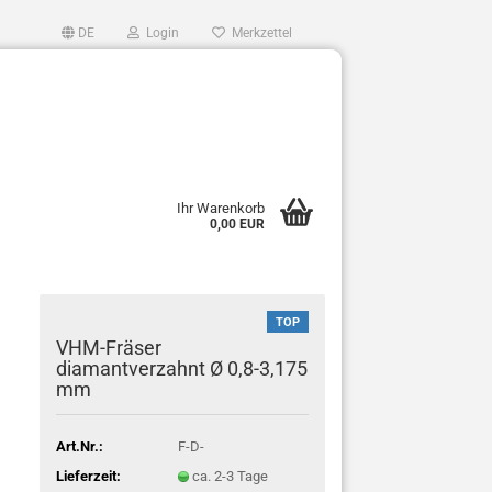
DE
Login
Merkzettel
Ihr Warenkorb
0,00 EUR
TOP
VHM-Fräser
diamantverzahnt Ø 0,8-3,175
mm
Art.Nr.:
F-D-
Lieferzeit:
ca. 2-3 Tage