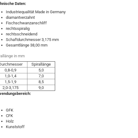
hnische Daten:
Industriequalität Made in Germany
diamantverzahnt
Fischschwanzanschliff
rechtsspiralig
rechtsschneidend
Schaftdurchmesser 3,175 mm
Gesamtlänge 38,00 mm
rallänge in mm
Durchmesser
Spirallänge
0,8-0,9
5,0
1,0-1,4
7,0
1,5-1,9
8,5
2,0-3,175
9,0
endungsbereich:
GFK
CFK
Holz
Kunststoff