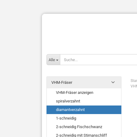
Alle
Star
VHM-Fräser
VHM
VHM-Fräser anzeigen
spiralverzahnt
diamantverzahnt
1-schneidig
2-schneidig Fischschwanz
2-schneidig mit Stirnanschliff