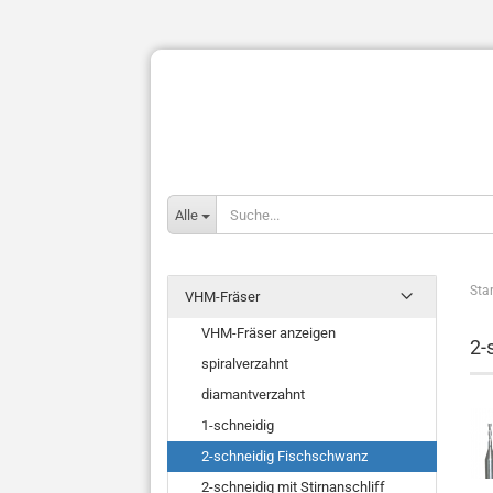
Alle
Star
VHM-Fräser
VHM-Fräser anzeigen
2-
spiralverzahnt
diamantverzahnt
1-schneidig
2-schneidig Fischschwanz
2-schneidig mit Stirnanschliff