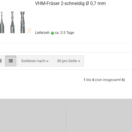
VHM-Fräser 2-schneidig Ø 0,7 mm
Lieferzeit:
ca. 2-3 Tage
Sortieren nach
pro Seite
Sortieren nach
30 pro Seite
1
bis
6
(von insgesamt
6
)