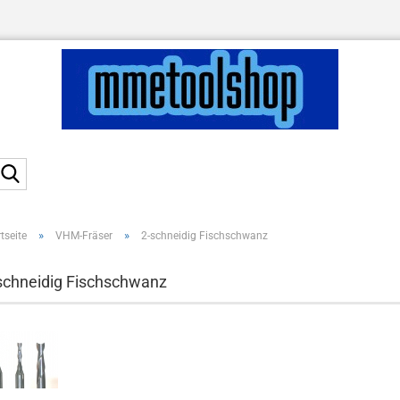
Suche...
»
»
tseite
VHM-Fräser
2-schneidig Fischschwanz
schneidig Fischschwanz