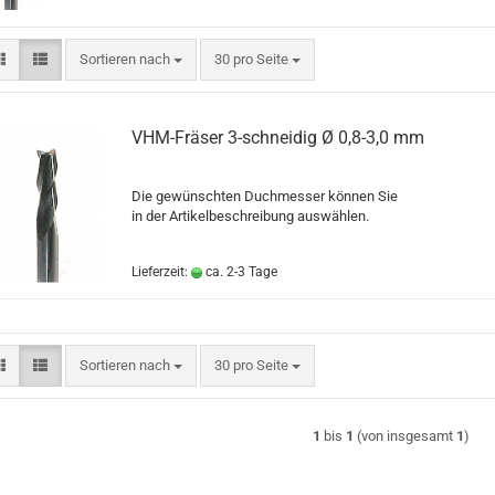
Sortieren nach
pro Seite
Sortieren nach
30 pro Seite
VHM-Fräser 3-schneidig Ø 0,8-3,0 mm
Die gewünschten Duchmesser können Sie
in der Artikelbeschreibung auswählen.
Lieferzeit:
ca. 2-3 Tage
Sortieren nach
pro Seite
Sortieren nach
30 pro Seite
1
bis
1
(von insgesamt
1
)