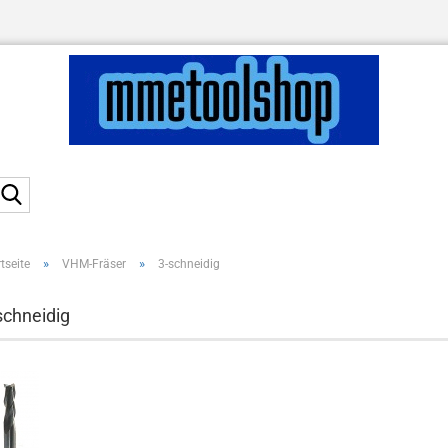
Suche...
»
»
tseite
VHM-Fräser
3-schneidig
schneidig