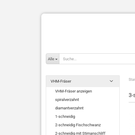
Alle
Star
VHM-Fräser
VHM-Fräser anzeigen
3-
spiralverzahnt
diamantverzahnt
1-schneidig
2-schneidig Fischschwanz
2-schneidig mit Stirnanschliff