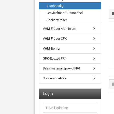
3-schneidig
Gravierfräser/Frässtichel
Schlichtfräser
VHM-Fräser Aluminium
VHM-Fräser CFK
VHM-Bohrer
GFK-Epoxyd FR4
Basismaterial Epoxyd FR4
Sonderangebote
Login
E-
Mail-