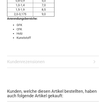
0,8-0,9
5,0
1,0-1,4
7,0
1,5-1,9
8,5
2,0-3,175
9,0
Anwendungsbereiche:
GFK
CFK
Holz
Kunststoff
Kundenrezensionen
Kunden, welche diesen Artikel bestellten, haben
auch folgende Artikel gekauft: